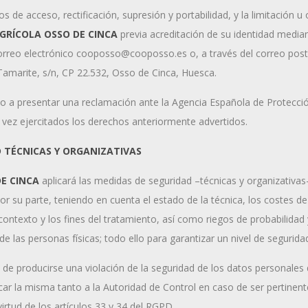
 de acceso, rectificación, supresión y portabilidad, y la limitación u
 AGRÍCOLA OSSO DE CINCA
previa acreditación de su identidad media
correo electrónico cooposso@cooposso.es o, a través del correo posta
 Tamarite, s/n, CP 22.532, Osso de Cinca, Huesca.
 a presentar una reclamación ante la Agencia Española de Protecci
 vez ejercitados los derechos anteriormente advertidos.
 TÉCNICAS Y ORGANIZATIVAS
DE CINCA
aplicará las medidas de seguridad –técnicas y organizativas
r su parte, teniendo en cuenta el estado de la técnica, los costes de 
 contexto y los fines del tratamiento, así como riegos de probabilidad
de las personas físicas; todo ello para garantizar un nivel de segurid
 de producirse una violación de la seguridad de los datos personales
r la misma tanto a la Autoridad de Control en caso de ser pertinent
irtud de los artículos 33 y 34 del RGPD.